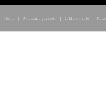
Home
Układanie parkietu
Lakierowanie
Reno
Twoje imię
Twój email