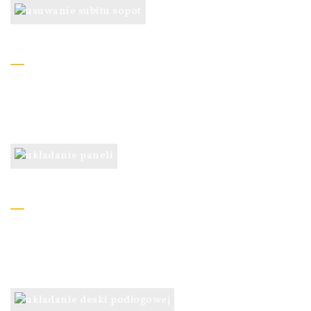
Usuwanie subitu
Bezpyłowe usuwanie i utylizacja subitu – zrywanie
szkodliwego kleju z posadzki metodą mechaniczną.
Układanie paneli
Układamy panele podłogowe pływające oraz listwy
przypodłogowe i zakończenia .