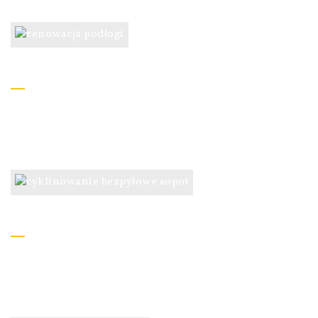
Renowacja podłogi
Naprawa i renowacja każdego rodzaju podłogi wykonanej z
drewna – odświeżanie i pielęgnacja
Cyklinowanie bezpyłowe
Oferujemy profesjonalne bezkurzowe cyklinowanie
parkietów i desek podłogowych cykliniarkami Lagler.