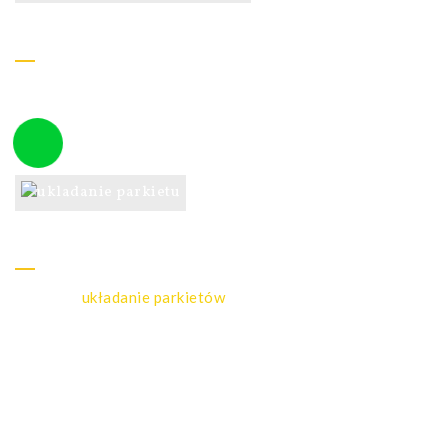
Układanie deski podłogowej
Montaż deski podłogowej Barlineckiej – wykonywanie
tarasów i podestów z desek.
Układanie parkietu
Montaż i
układanie parkietów
– układamy mozaiki – parkiet
tradycyjny – lamelowy.