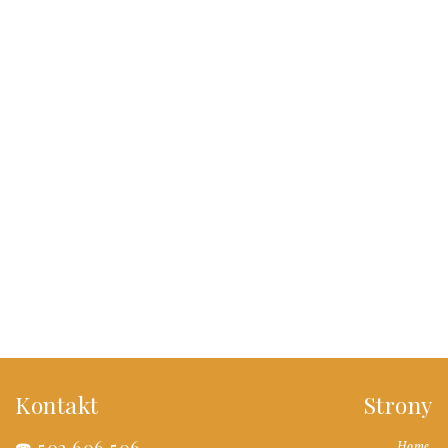
Proces ten polega na zeszlifowaniu istniejącej powłoki
przy pomocy cykliniarki, oraz warstwy drewna w celu
usunięcia rys i wyrównania nierówności. Po dokładnym
wycyklinowaniu drewna przystępujemy do kolejnych
etapów renowacji (usuwanie ubytków – lakierowanie –
polerowanie)
Kontakt
Strony
☎️
503 606 506
Home